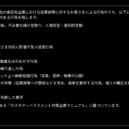
社の委託先企業における従業員等に対するお客さまによる行為のうち、以下
のある行為を指します。
棄損、不必要な揚げ足取り、人格否定・差別的言動
客さま対応に影響が及ぶ迷惑行為
為
の暴露をほのめかす行為
の繰り返し行為
ネット上へ無断投稿行為（写真、音声、映像の公開）
への攻撃（従業員等への懲戒などを求め、結果を要求する行為、個人や職位を
と判断した要求
める「カスタマーハラスメント対策企業マニュアル」に基づいています。