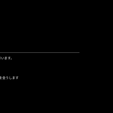
行います。
を全うします