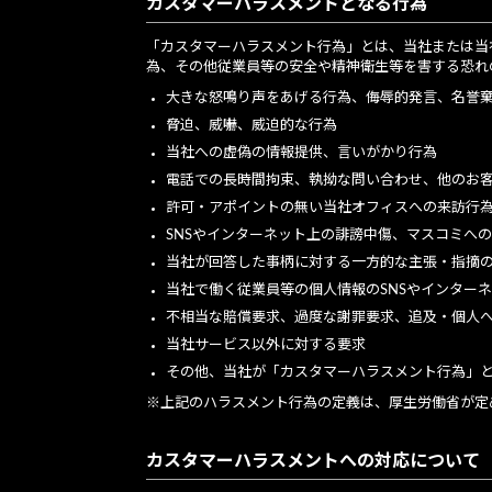
カスタマーハラスメントとなる行為
「カスタマーハラスメント行為」とは、当社または当
為、その他従業員等の安全や精神衛生等を害する恐れ
大きな怒鳴り声をあげる行為、侮辱的発言、名誉
脅迫、威嚇、威迫的な行為
当社への虚偽の情報提供、言いがかり行為
電話での長時間拘束、執拗な問い合わせ、他のお
許可・アポイントの無い当社オフィスへの来訪行
SNSやインターネット上の誹謗中傷、マスコミへ
当社が回答した事柄に対する一方的な主張・指摘
当社で働く従業員等の個人情報のSNSやインター
不相当な賠償要求、過度な謝罪要求、追及・個人
当社サービス以外に対する要求
その他、当社が「カスタマーハラスメント行為」
※上記のハラスメント行為の定義は、厚生労働省が定
カスタマーハラスメントへの対応について