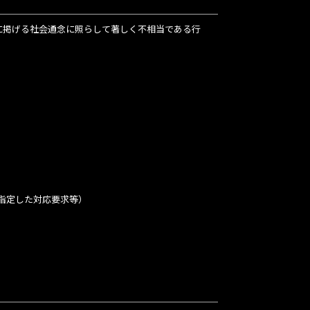
に掲げる社会通念に照らして著しく不相当である行
指定した対応要求等）