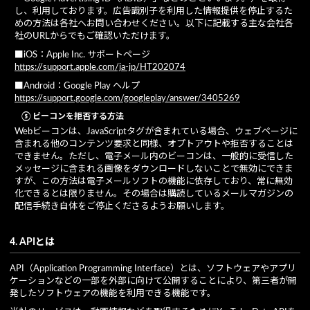
し、利用しております。広告識別子を利用した情報提供を停止するた
めの方法は各社へお問い合わせください。以下に記載する主な会社各
社のURLからでもご確認いただけます。
■iOS：Apple Inc. サポートページ
https://support.apple.com/ja-jp/HT202074
■Android：Google Play ヘルプ
https://support.google.com/googleplay/answer/3405269
⑤ ビーコンを拒否する方法
Webビーコンは、JavaScriptタグが含まれている場合、ウェブページに
含まれる他のコンテンツ要求と同様、オプトアウトや拒否することは
できません。ただし、電子メール内のビーコンは、一般的に受信した
メッセージに含まれる画像をダウンロードしないことで無効にできま
すが、この方法は電子メールソフトの機能に依存しており、常に無効
化できるとは限りません。その場合は購読しているメールマガジンの
配信手続き自体をご停止くださるようお願いします。
4. APIとは
API（Application Programming Interface）とは、ソフトウェアやアプリ
ケーションなどの一部を外部に向けて公開することにより、第三者が開
発したソフトウェアの機能を利用できる機能です。