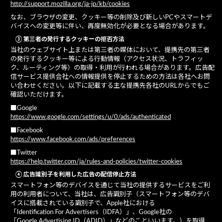
http://support.mozilla.org/ja-jp/kb/cookies
なお、ブラウザの変更、クッキー等の削除及び新しいPCやスマートデ
バイスへの変更等に伴い、再度無効化が必要となる場合があります。
③ 第三者の発行するクッキーの拒否方法
当社のウェブサイト上または第三者の媒体において、提携先の第三者
の発行するクッキー等による行動情報（アクセス状況、トラフィッ
ク、ルーティング等）の取得・利用が行われる場合があります。広告配
信サービス提供会社への情報提供を停止するための方法は各社へお問
い合わせください。以下に記載する主な提携先各社のURLからでもご
確認いただけます。
■Google
https://www.google.com/settings/u/0/ads/authenticated
■Facebook
https://www.facebook.com/ads/preferences
■Twitter
https://help.twitter.com/ja/rules-and-policies/twitter-cookies
④ 広告識別子を利用した広告の配信停止方法
スマートフォン等のデバイスを通じて当社の提供するサービスをご利
用の利用者について、当社は、広告識別子（スマートフォン等のデバ
イスに搭載されている識別子で、Apple社における
「Identification For Advertisers（IDFA）」、Google社の
「Google Advertising ID（ADID）」などのこといいます。）を取得