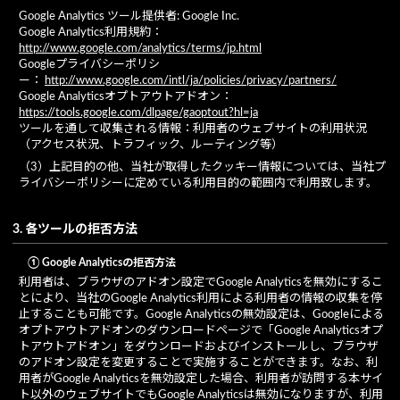
Google Analytics ツール提供者: Google Inc.
Google Analytics利用規約：
http://www.google.com/analytics/terms/jp.html
Googleプライバシーポリシ
ー：
http://www.google.com/intl/ja/policies/privacy/partners/
Google Analyticsオプトアウトアドオン：
https://tools.google.com/dlpage/gaoptout?hl=ja
ツールを通して収集される情報：利用者のウェブサイトの利用状況
（アクセス状況、トラフィック、ルーティング等）
（3）上記目的の他、当社が取得したクッキー情報については、当社プ
ライバシーポリシーに定めている利用目的の範囲内で利用致します。
3. 各ツールの拒否方法
① Google Analyticsの拒否方法
利用者は、ブラウザのアドオン設定でGoogle Analyticsを無効にするこ
とにより、当社のGoogle Analytics利用による利用者の情報の収集を停
止することも可能です。Google Analyticsの無効設定は、Googleによる
オプトアウトアドオンのダウンロードページで「Google Analyticsオプ
トアウトアドオン」をダウンロードおよびインストールし、ブラウザ
のアドオン設定を変更することで実施することができます。なお、利
用者がGoogle Analyticsを無効設定した場合、利用者が訪問する本サイ
ト以外のウェブサイトでもGoogle Analyticsは無効になりますが、利用