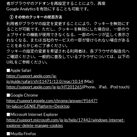
者がブラウザのアドオンを再設定することにより、再度
Google Analyticsを有効にすることも可能です。
② その他のクッキーの拒否方法
利用者がブラウザの設定を変更することにより、クッキーを無効にす
ることが可能です。ただし、クッキーを無効にした場合は、一部のウ
ェブサイトの機能が使用できなくなる、一部のページが正しく表示さ
れなくなる、または当社のサービスの一部が受けられない場合がある
ことをあらかじめご了承ください。
クッキーの設定の変更を希望される利用者は、各ブラウザの製造元へ
ご確認ください。一般的に普及しているブラウザについては、以下の
URLをご参照ください。
■Apple Safari
https://support.apple.com/ja-
jp/guide/safari/sfri11471/12.0/mac/10.14
(Mac)
https://support.apple.com/ja-jp/HT201265
(iPhone、iPad、iPod touch)
■Google Chrome
https://support.google.com/chrome/answer/95647?
hl=ja&co=GENIE.Platform=Desktop
■Microsoft Internet Explorer
https://support.microsoft.com/ja-jp/help/17442/windows-internet-
explorer-delete-manage-cookies
■Mozilla Firefox