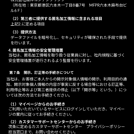
株式会社阪神コンテンツリンク
（所在地：東京都港区六本木一丁目8番7号 MFPR六本木麻布台ビ
ル6Ｆ）
（2）第三者に提供する匿名加工情報に含まれる項目
上記2.に定める項目
（3）提供方法
データファイルを暗号化し、セキュリティが確保された手段で提供
を行います。
4. 匿名加工情報の安全管理措置
当社は、匿名加工情報を取り扱う従業員に対し、社内規程に基づく
安全管理措置が遂行されるよう監督を行います。
第７条 開示、訂正等の手続きについて
当社は、お客様ご本人からの開示対象個人情報の開示、利用目的の通
知、開示対象個人情報の内容が事実に反する場合等における訂正等、
利用停止等および第三者提供の停止（以下「開示等」という。）につ
いては次の方法でお手続きください。
（1）マイページからのお手続き
ご利用いただいているサービスにログインしていただき、マイペー
ジの案内に従ってお手続きください。
（2）カスタマーサポートセンターからのお手続き
次条に定めるカスタマーサポートセンター プライバシーポリシー
担当窓口まで、お問い合わせください。