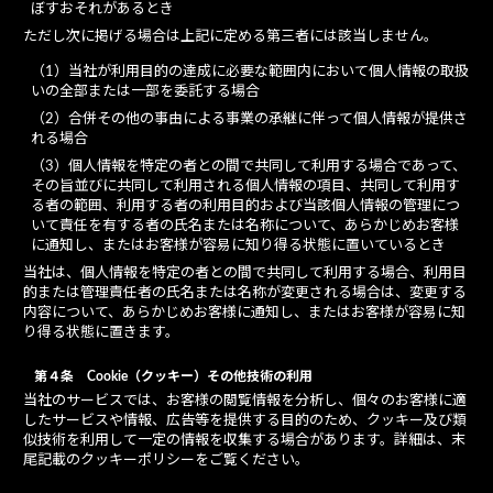
ぼすおそれがあるとき
ただし次に掲げる場合は上記に定める第三者には該当しません。
（1）当社が利用目的の達成に必要な範囲内において個人情報の取扱
いの全部または一部を委託する場合
（2）合併その他の事由による事業の承継に伴って個人情報が提供さ
れる場合
（3）個人情報を特定の者との間で共同して利用する場合であって、
その旨並びに共同して利用される個人情報の項目、共同して利用す
る者の範囲、利用する者の利用目的および当該個人情報の管理につ
いて責任を有する者の氏名または名称について、あらかじめお客様
に通知し、またはお客様が容易に知り得る状態に置いているとき
当社は、個人情報を特定の者との間で共同して利用する場合、利用目
的または管理責任者の氏名または名称が変更される場合は、変更する
内容について、あらかじめお客様に通知し、またはお客様が容易に知
り得る状態に置きます。
第４条 Cookie（クッキー）その他技術の利用
当社のサービスでは、お客様の閲覧情報を分析し、個々のお客様に適
したサービスや情報、広告等を提供する目的のため、クッキー及び類
似技術を利用して一定の情報を収集する場合があります。詳細は、末
尾記載のクッキーポリシーをご覧ください。