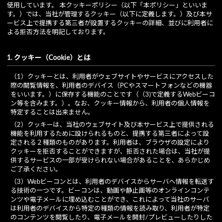
使用しています。 本クッキーポリシー（以下「本ポリシー」といいま
す。）では、当社が管理するクッキー（以下に定義します。）及び本サ
ービス上で提携する第三者が設置するクッキーの詳細、並びに利用者に
よる拒否方法を明記しております。
1. クッキー（Cookie）とは
（1）クッキーとは、利用者がウェブサイトやサービスにアクセスした
際の閲覧情報を、利用者のデバイス（PCやスマートフォンなどの機器
をいいます。）に保存する機能のことです（（3)で定義するWebビーコ
ン等を含みます。）。なお、クッキー情報から、利用者の個人情報を
特定することは出来ません。
（2）クッキーは、当社のウェブサイト及び本サービス上で提供される
機能を利用するために設けられるものと、提携する第三者によって設
定される２種類のものがあります。利用者は、ブラウザの設定により
クッキーを拒否することができますが、拒否された場合は、当社が提
供するサービスの一部が受けられない場合があることを、あらかじめ
ご了承ください。
（3）Webビーコンとは、利用者のデバイスからサーバへ情報を転送す
る技術の一つです。ビーコンは、動画や静止画等のオンラインコンテ
ンツや電子メールに埋め込むことができ、これによって当社のサーバ
は利用者のデバイスから特定の種類の情報を読み取り、利用者が特定
のコンテンツを閲覧したり、電子メールを開封/プレビューしたりした