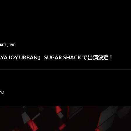
KET_LIVE
SUTAYA JOY URBAN』 SUGAR SHACK で出演決定！
AN』