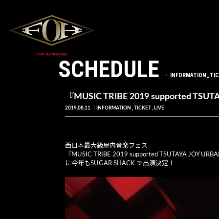
SCHEDULE
INFORMATION_TIC
『MUSIC TRIBE 2019 supported T
2019.08.11
INFORMATION
TICKET
LIVE
西日本最大級屋内音楽フェス
『MUSIC TRIBE 2019 supported TSUTAYA JOY URB
に今年もSUGAR SHACK で出演決定！