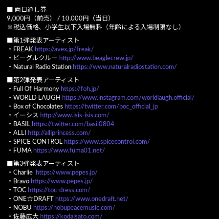
■ 両日通し券
9,000円（前売） / 10,000円（当日）
※税込価格、小学生以下入場無料（年齢による入場制限なし）
■第1弾発表アーティスト
・FREAK
https://avex.jp/freak/
・ビーグルクルー
http://www.beaglecrew.jp/
・Natural Radio Station
https://www.naturalradiostation.com/
■第2弾発表アーティスト
・Full Of Harmony
https://foh.jp/
・WORLD LAUGH
https://www.instagram.com/worldlaugh.official/
・Box of Chocolates
https://twitter.com/boc_official_jp
・イーシス
http://www.isis-isis.com/
・BASIL
https://twitter.com/basil0804
・ALLI
http://alliprincess.com/
・SPICE CONTROL
https://www.spicecontrol.com/
・FUMA
https://www.fuma01.net/
■第3弾発表アーティスト
・Charlie
https://www.pepes.jp/
・Bravo
https://www.pepes.jp/
・TOC
https://toc-dress.com/
・ONE☆DRAFT
https://www.onedraft.net/
・NOBU
https://nobupeacemusic.com/
・佐藤広大
https://kodaisato.com/