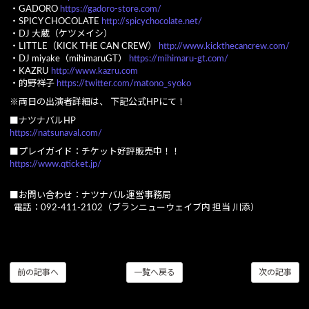
・GADORO
https://gadoro-store.com/
・SPICY CHOCOLATE
http://spicychocolate.net/
・DJ 大蔵（ケツメイシ）
・LITTLE（KICK THE CAN CREW）
http://www.kickthecancrew.com/
・DJ miyake（mihimaruGT）
https://mihimaru-gt.com/
・KAZRU
http://www.kazru.com
・的野祥子
https://twitter.com/matono_syoko
※両日の出演者詳細は、 下記公式HPにて！
■ナツナバルHP
https://natsunaval.com/
■プレイガイド：チケット好評販売中！！
https://www.qticket.jp/
■お問い合わせ：ナツナバル運営事務局
電話：092-411-2102（ブランニューウェイブ内 担当 川添）
前の記事へ
一覧へ戻る
次の記事