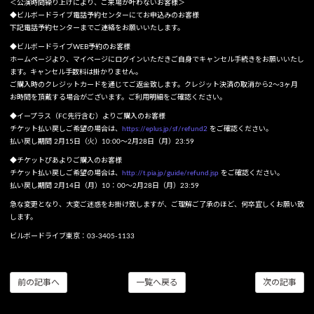
＜公演時間繰り上げにより、ご来場が叶わないお客様＞
◆ビルボードライブ電話予約センターにてお申込みのお客様
下記電話予約センターまでご連絡をお願いいたします。
◆ビルボードライブWEB予約のお客様
ホームページより、マイページにログインいただきご自身でキャンセル手続きをお願いいたし
ます。キャンセル手数料は掛かりません。
ご購入時のクレジットカードを通じてご返金致します。クレジット決済の取消から2～3ヶ月
お時間を頂戴する場合がございます。ご利用明細をご確認ください。
◆イープラス（FC先行含む）よりご購入のお客様
チケット払い戻しご希望の場合は、
https://eplus.jp/sf/refund2
をご確認ください。
払い戻し期間 2月15日（火）10:00～2月28日（月）23:59
◆チケットぴあよりご購入のお客様
チケット払い戻しご希望の場合は、
http://t.pia.jp/guide/refund.jsp
をご確認ください。
払い戻し期間 2月14日（月）10：00～2月28日（月）23:59
急な変更となり、大変ご迷惑をお掛け致しますが、ご理解ご了承のほど、何卒宜しくお願い致
します。
ビルボードライブ東京：03-3405-1133
前の記事へ
一覧へ戻る
次の記事