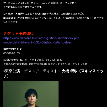
サービスエリア￥8,500 カジュアルエリア￥8,000（1ドリンク付き）
※ご飲食代は別途ご精算となります。
日本政府・各自治体による「まん延防止等重点措置」の期間延長決定を受け、
本公演開催日が対象期間に入ることになりましたため、公演時間を下記の通り繰り上げさせて
いただきます。
チケット予約URL
http://www.billboard-live.com/pg/shop/show/index.php?
mode=detail1&event=13148&shop=1#unsoldseat
電話予約センター
03-3405-1133
[お問い合わせ] ビルボードライブ東京：03-3405-1133
〒107-0052東京都港区赤坂9丁目7番4号 東京ミッドタウン ガーデンテラス4F
▪️東京公演 ゲストアーティスト：
大橋卓弥（スキマスイッ
チ）