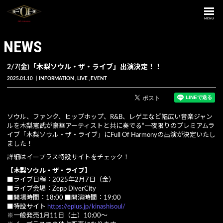
MENU
NEWS
2/7(金)「木梨ソウル・ザ・ライブ」出演決定！！
2025.01.10
INFORMATION
LIVE
EVENT
ソウル、ファンク、ヒップホップ、R&B、レゲエなど幅広い音楽ジャン
ルを木梨憲武が豪華アーティストと共に奏でる“一夜限りのプレミアムラ
イブ「木梨ソウル・ザ・ライブ」にFull Of Harmonyの出演が決定いたし
ました！
詳細はイープラス特設サイトをチェック！
【木梨ソウル・ザ・ライブ】
■ライブ日程：2025年2月7日（金）
■ライブ会場：Zepp DiverCity
■開場時間：18:00 ■開演時間：19:00
■特設サイト
https://eplus.jp/kinashisoul/
※一般発売1月11日（土）10:00〜