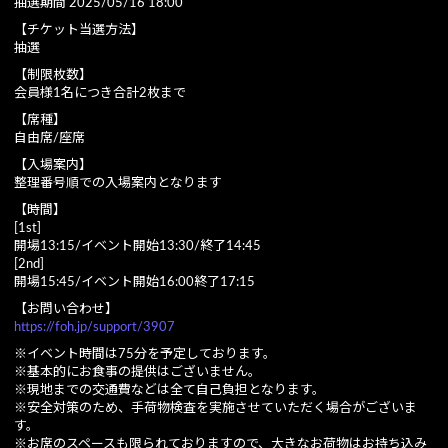
抽選期間 2025/05/16 18:00
【チケット当選方法】
抽選
【制限枚数】
会員様1名につき合計2枚まで
【席種】
自由席/座席
【入場案内】
整理番号順での入場案内となります
【時間】
[1st]
開場13:15/イベント開始13:30/終了14:45
[2nd]
開場15:45/イベント開始16:00終了17:15
【お問い合わせ】
https://foh.jp/support/3907
※イベント時間は75分を予定しております。
※基本的にお食事の提供はございません。
※現地までの交通費などは全て自己負担となります。
※安全対策のため、手荷物検査を実施させていただく場合がございま
す。
※お席のスペースも限られておりますので、大きなお荷物はお持ち込み