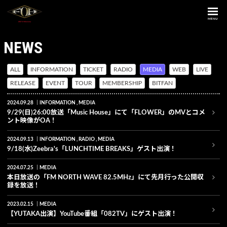
MENU
NEWS
ALL
INFORMATION
TICKET
RADIO
MEDIA
WEB
LIVE
RELEASE
EVENT
TOUR
MEMBERSHIP
BITFAN
2024.09.28
INFORMATION
MEDIA
9/29(日)26:00放送「Music House」にて「FLOWER」のMVとコメ
ント映像がOA！
2024.09.13
INFORMATION
RADIO
MEDIA
9/18(水)Zeebra's「LUNCHTIME BREAKS」ゲスト出演！
2024.07.25
MEDIA
本日放送の「FM NORTH WAVE 82.5MHz」にて先月行った公開収
録を放送！
2023.02.15
MEDIA
【YUTAKA出演】YouTube番組「082TV」にゲスト出演！