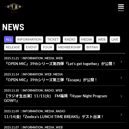
MENU
NEWS
ALL
INFORMATION
TICKET
RADIO
MEDIA
WEB
LIVE
RELEASE
EVENT
TOUR
MEMBERSHIP
BITFAN
2025.11.21
INFORMATION
MEDIA
WEB
「OPEN MIC」39thシリーズ第四弾「Let’s get together」が公開！
2025.11.14
INFORMATION
WEB
MEDIA
「OPEN MIC」39thシリーズ第三弾「Escape」が公開！
2025.11.10
INFORMATION
RADIO
WEB
【ラジオ生出演】11/11(火) FM福岡「Hyper Night Program
GOW!!」
2025.11.09
INFORMATION
MEDIA
RADIO
11/14(金)「Zeebra’s LUNCH TIME BREAKS」ゲスト出演！
2025.11.07
INFORMATION
MEDIA
WEB