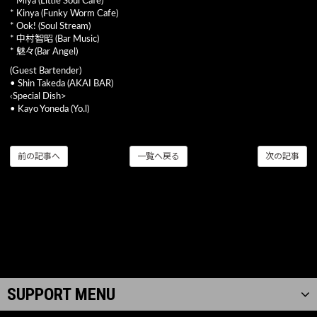
* Miya (Little Soul Cafe)
* Kinya (Funky Worm Cafe)
* Ook! (Soul Stream)
* 中村智昭 (Bar Music)
* 魅々(Bar Angel)
(Guest Bartender)
• Shin Takeda (AKAI BAR)
‹Special Dish>
• Kayo Yoneda (Yo.l)
前の記事へ
一覧へ戻る
次の記事
SUPPORT MENU