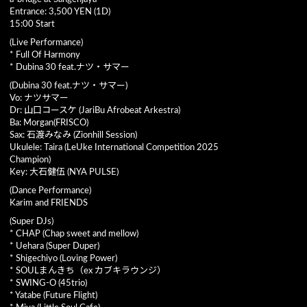
Entrance: 3,500 YEN (1D)
15:00 Start
(Live Performance)
* Full Of Harmony
* Dubina 30 feat.ナツ・サマー
(Dubina 30 feat.ナツ・サマー)
Vo: ナツサマー
Dr: 山口コースケ (JariBu Afrobeat Arkestra)
Ba: Morgan(FRISCO)
Sax: 石渡みなみ (Zionhill Session)
Ukulele: Taira (LeUke International Competition 2025
Champion)
Key: 大石健伍 (NYA PULSE)
(Dance Performance)
Karim and FRIENDS
(Super DJs)
* CHAP (Chap sweet and mellow)
* Uehara (Super Duper)
* Shigechiyo (Loving Power)
* SOULまんきち（ex カブキラウンジ）
* SWING-O (45trio)
* Yatabe (Future Flight)