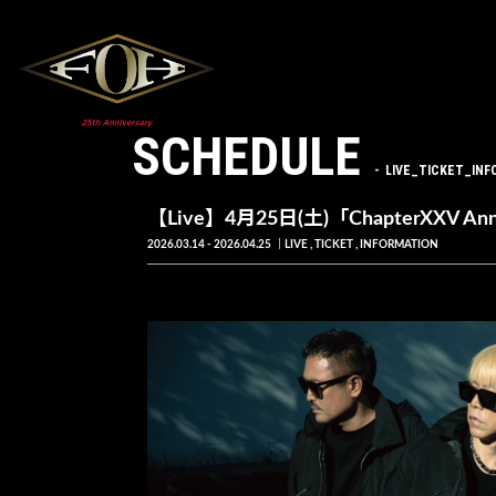
SCHEDULE
LIVE_TICKET_INF
【Live】4月25日(土)「ChapterXXV Anniv
2026.03.14 - 2026.04.25
LIVE
TICKET
INFORMATION