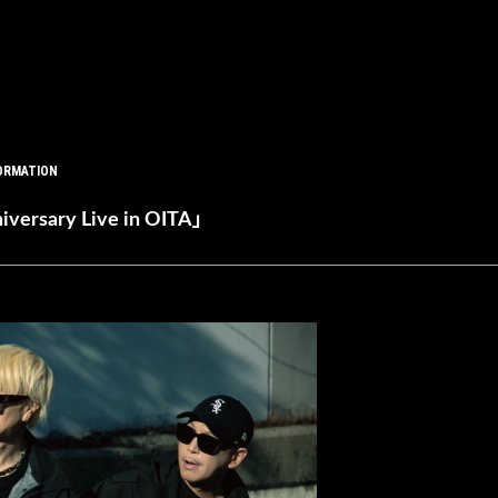
ORMATION
ersary Live in OITA」