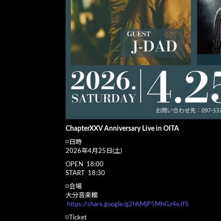
ChapterXXV Anniversary Live in OITA
◽️日時
2026年4月25日(土)
OPEN 18:00
START 18:30
◽️会場
大分音楽館
https://share.google/g2hhMjP5MhGz4eJf5
◽️Ticket