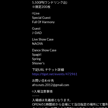
5,500円(ワンドリンク込)
※限定200枚
◽️Live
Special Guest
Full Of Harmony
Guest
J-DAD
Live Show Case
NAOYA
Dance Show Case
Spagirl
Spring
Shioner‘s
下記URL チケット詳細
https://tiget.net/events/472961
お問い合わせ先
afro.nuts.2012@gmail.com
◽️入場注意事項
------
入場順は先着順となります。
OPENの1時間前から会場にて当日指定の場所にて整