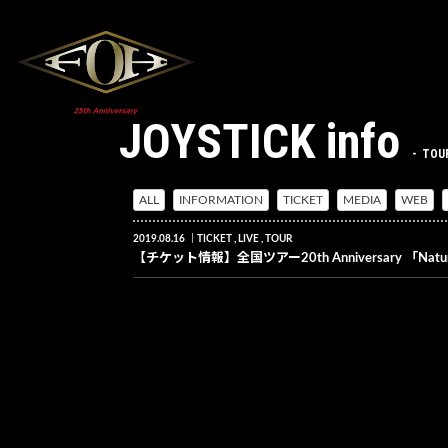
JOYSTICK info
TOU
ALL
INFORMATION
TICKET
MEDIA
WEB
2019.08.16
TICKET
LIVE
TOUR
【チケット情報】全国ツアー20th Anniversary 「Natural