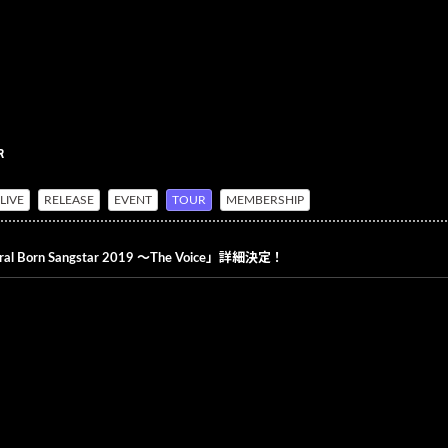
R
LIVE
RELEASE
EVENT
TOUR
MEMBERSHIP
 Born Sangstar 2019 ～The Voice」詳細決定！